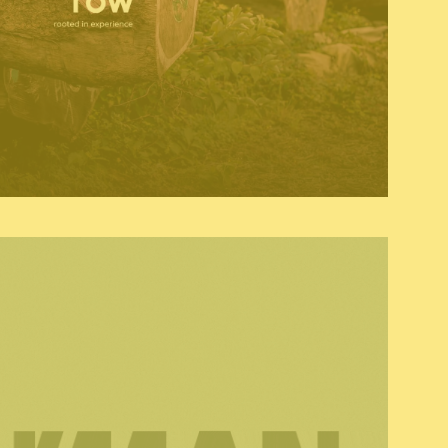
& baseline
copywriting
grafisch ontwerp