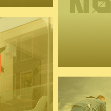
logo
huistijl
naming 
campagne
website