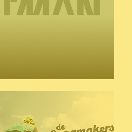
& baseline
copywriting
grafisch ontwerp