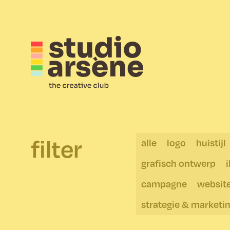
filter
alle
logo
huistijl
grafisch ontwerp
i
campagne
websit
strategie & marketi