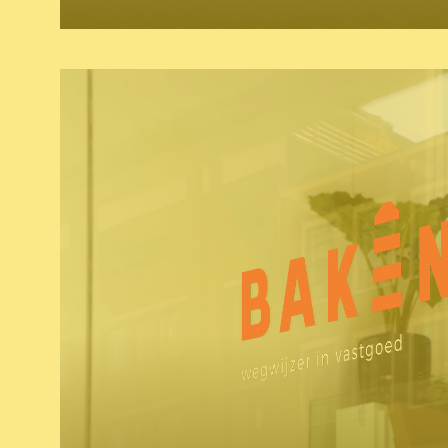
video
campagne
website