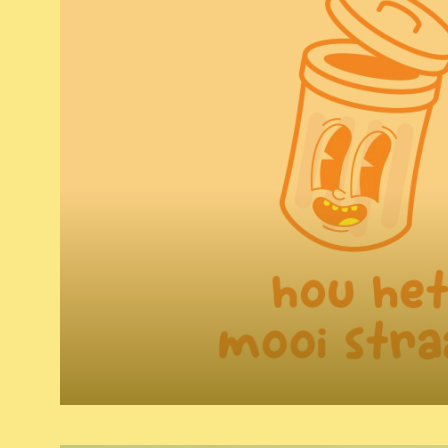
huistijl
naming & baseline
copywriting
illustraties
video
campagne