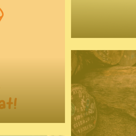
logo
huistijl
naming 
foto
website
grafisch ontwerp