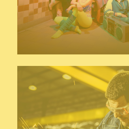
naming & baseline
grafisch ontwerp
foto