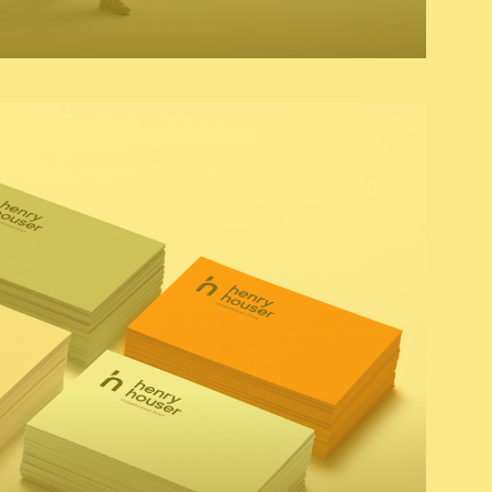
afisch ontwerp
foto
campagne