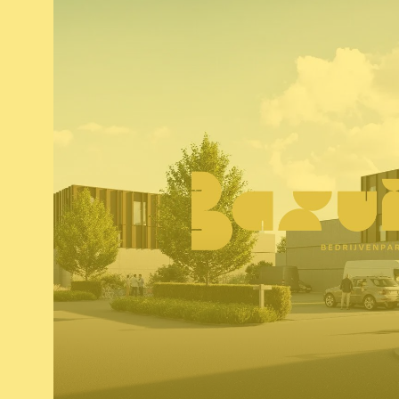
logo
huistijl
naming & baseline
copywri