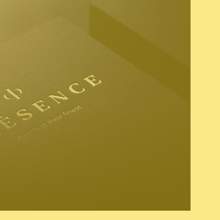
& baseline
copywriting
website
vies