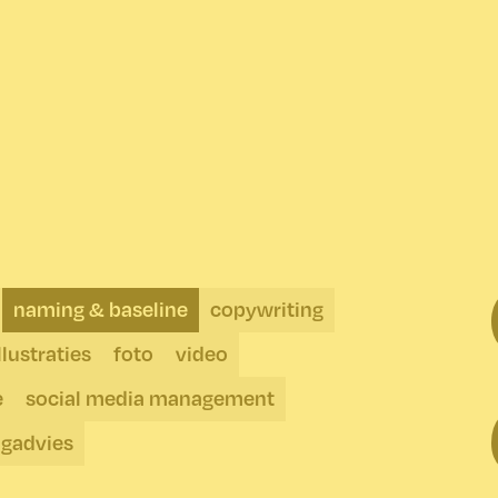
naming & baseline
copywriting
llustraties
foto
video
e
social media management
ngadvies