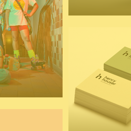
naming & baseline
gr
 ontwerp
foto