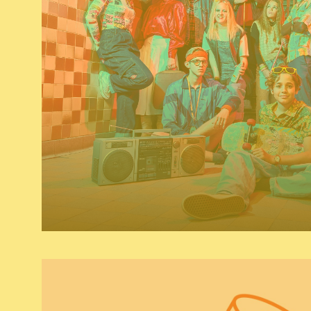
naming & baseline
copywriting
grafisch
website