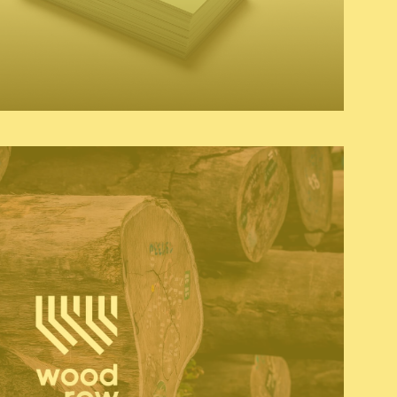
& baseline
copywriting
grafisch ontwerp