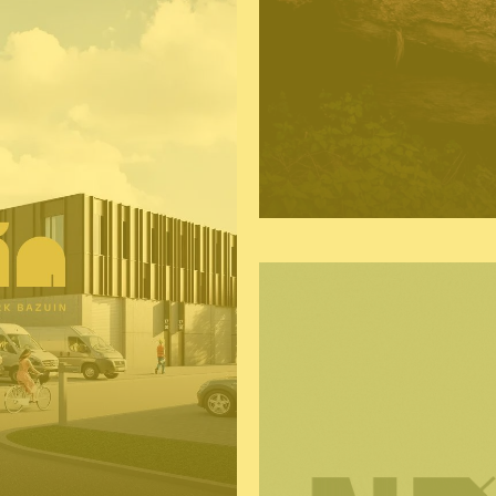
logo
huistijl
naming 
website
ting
grafisch ontwerp