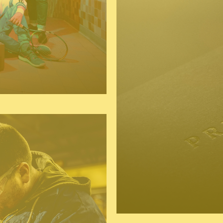
website
logo
huistijl
naming 
strategie & marketingad