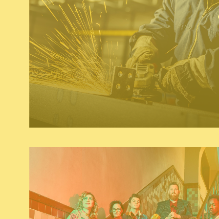
logo
huistijl
naming & baseline
grafisc