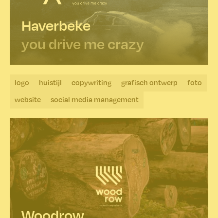
Haverbeke
you drive me crazy
logo
huistijl
copywriting
grafisch ontwerp
foto
website
social media management
Woodrow