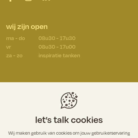
wij zijn open
ma - do
08u30 - 17u30
vr
08u30 - 17u00
za - zo
inspiratie tanken
schrijf je in op onze stoefbrief
e-mailadres
let’s talk cookies
Wij maken gebruik van cookies om jouw gebruikerservaring