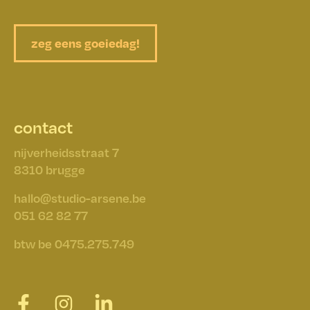
ambitious
colourful
zeg eens goeiedag!
happy
contact
started
nijverheidsstraat 7
​​​​​​​8310 brugge
hallo@studio-arsene.be
051 62 82 77
btw be 0475.275.749